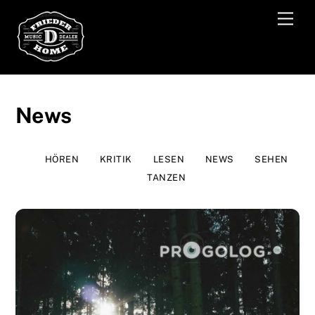
Skip
Men
to
content
News
HÖREN
KRITIK
LESEN
NEWS
SEHEN
TANZEN