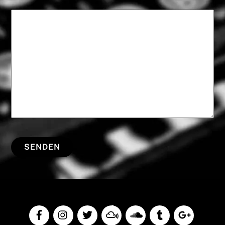
Back
To