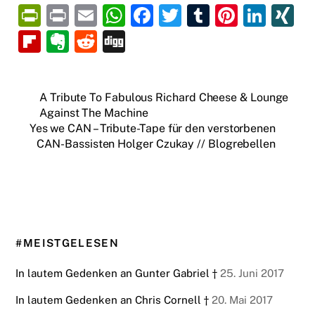
P
P
E
W
F
T
T
Pi
Li
X
ri
ri
m
h
a
w
u
nt
n
N
Fl
E
R
Di
nt
nt
ai
at
c
itt
m
er
k
G
ip
v
e
g
Fr
l
s
e
er
bl
e
e
b
er
d
g
A Tribute To Fabulous Richard Cheese & Lounge
ie
A
b
r
st
dI
o
n
di
Against The Machine
n
p
o
n
ar
ot
t
Yes we CAN – Tribute-Tape für den verstorbenen
CAN-Bassisten Holger Czukay // Blogrebellen
dl
p
o
d
e
y
k
#MEISTGELESEN
In lautem Gedenken an Gunter Gabriel †
25. Juni 2017
In lautem Gedenken an Chris Cornell †
20. Mai 2017