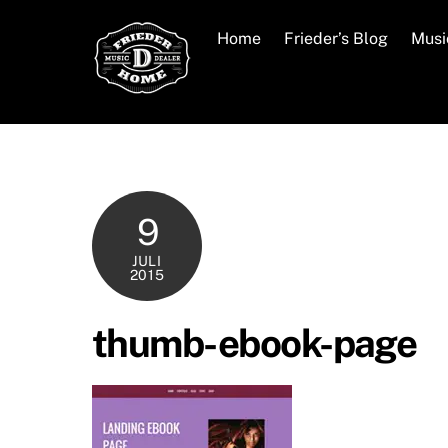
Skip
to
Home
Frieder’s Blog
Musi
content
9
JULI
2015
thumb-ebook-page