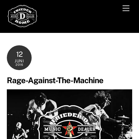
Skip
Men
to
content
12
JUNI
2016
Rage-Against-The-Machine