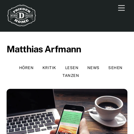
Skip
Men
to
content
Matthias Arfmann
HÖREN
KRITIK
LESEN
NEWS
SEHEN
TANZEN