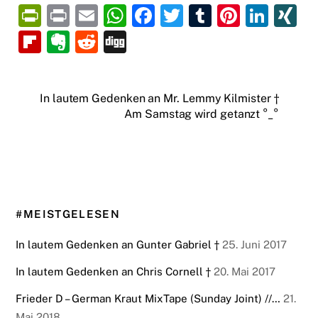
P
P
E
W
F
T
T
Pi
Li
X
ri
ri
m
h
a
w
u
nt
n
N
Fl
E
R
Di
nt
nt
ai
at
c
itt
m
er
k
G
ip
v
e
g
Fr
l
s
e
er
bl
e
e
b
er
d
g
In lautem Gedenken an Mr. Lemmy Kilmister †
ie
A
b
r
st
dI
o
n
di
Am Samstag wird getanzt °_°
n
p
o
n
ar
ot
t
dl
p
o
d
e
y
k
#MEISTGELESEN
In lautem Gedenken an Gunter Gabriel †
25. Juni 2017
In lautem Gedenken an Chris Cornell †
20. Mai 2017
Frieder D – German Kraut MixTape (Sunday Joint) //…
21.
Mai 2018