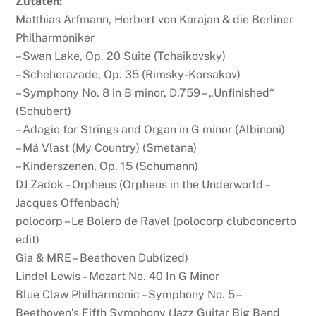
Zutaten:
Matthias Arfmann, Herbert von Karajan & die Berliner
Philharmoniker
– Swan Lake, Op. 20 Suite (Tchaikovsky)
– Scheherazade, Op. 35 (Rimsky-Korsakov)
– Symphony No. 8 in B minor, D.759 – „Unfinished“
(Schubert)
– Adagio for Strings and Organ in G minor (Albinoni)
– Má Vlast (My Country) (Smetana)
– Kinderszenen, Op. 15 (Schumann)
DJ Zadok – Orpheus (Orpheus in the Underworld –
Jacques Offenbach)
polocorp – Le Bolero de Ravel (polocorp clubconcerto
edit)
Gia & MRE – Beethoven Dub(ized)
Lindel Lewis – Mozart No. 40 In G Minor
Blue Claw Philharmonic – Symphony No. 5 –
Beethoven’s Fifth Symphony (Jazz Guitar Big Band