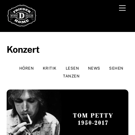
Skip
Men
to
content
Konzert
HÖREN
KRITIK
LESEN
NEWS
SEHEN
TANZEN