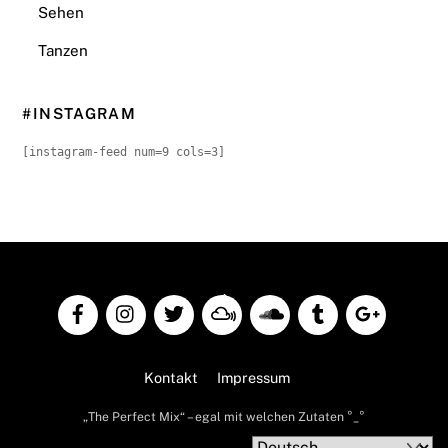
Sehen
Tanzen
#INSTAGRAM
[instagram-feed num=9 cols=3]
Back
To
Top
Kontakt
Impressum
„The Perfect Mix“ – egal mit welchen Zutaten °_°