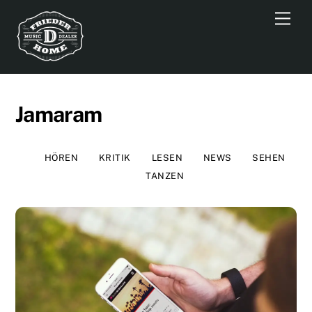
Skip
Men
to
content
Jamaram
HÖREN
KRITIK
LESEN
NEWS
SEHEN
TANZEN