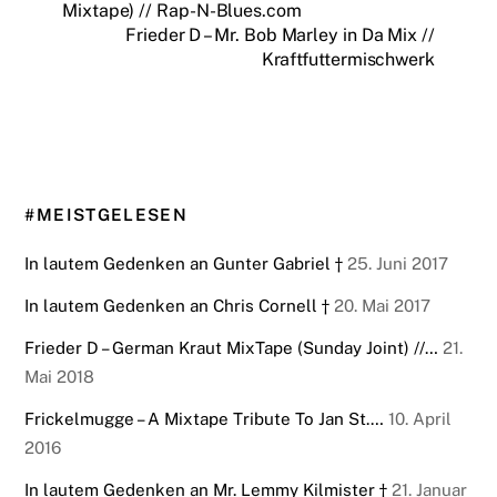
o
n
di
Mixtape) // Rap-N-Blues.com
n
p
o
n
ar
ot
t
Frieder D – Mr. Bob Marley in Da Mix //
dl
p
o
Kraftfuttermischwerk
d
e
y
k
#MEISTGELESEN
In lautem Gedenken an Gunter Gabriel †
25. Juni 2017
In lautem Gedenken an Chris Cornell †
20. Mai 2017
Frieder D – German Kraut MixTape (Sunday Joint) //…
21.
Mai 2018
Frickelmugge – A Mixtape Tribute To Jan St.…
10. April
2016
In lautem Gedenken an Mr. Lemmy Kilmister †
21. Januar