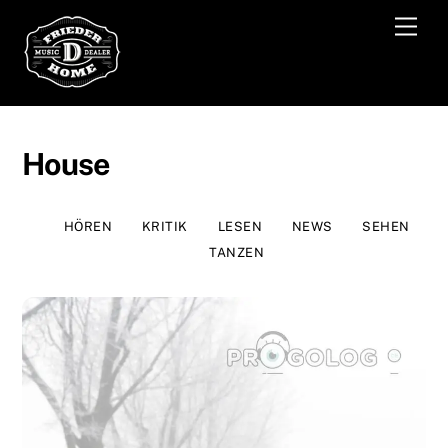
Skip
Men
to
content
House
HÖREN
KRITIK
LESEN
NEWS
SEHEN
TANZEN