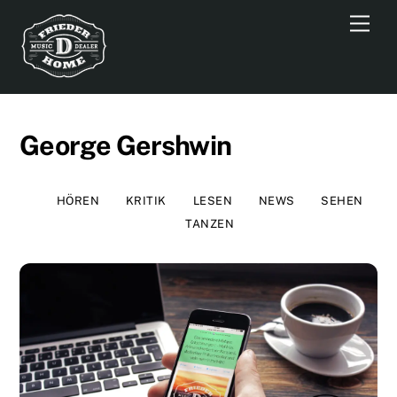
Skip
Men
to
content
George Gershwin
HÖREN
KRITIK
LESEN
NEWS
SEHEN
TANZEN