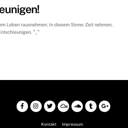
leunigen!
rem Leben rausnehmen. In diesem Sinne: Zeit nehmen,
ntschleunigen. °_°
Back
To
Top
Kontakt
Impressum