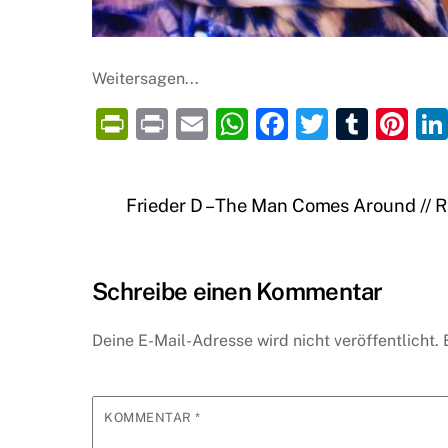
Weitersagen...
P
P
E
W
F
T
T
Pi
ri
ri
m
h
a
w
u
nt
nt
nt
ai
at
c
itt
m
er
Frieder D – The Man Comes Around //
Fr
l
s
e
er
bl
e
ie
A
b
r
st
n
p
o
Schreibe einen Kommentar
dl
p
o
y
k
Deine E-Mail-Adresse wird nicht veröffentlicht.
KOMMENTAR
*