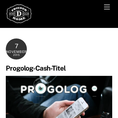
Skip
Men
to
content
7
NOVEMBER
2015
Progolog-Cash-Titel