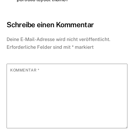
ie
A
b
r
st
dI
o
n
di
n
p
o
n
ar
ot
t
dl
p
o
d
e
Schreibe einen Kommentar
y
k
Deine E-Mail-Adresse wird nicht veröffentlicht.
Erforderliche Felder sind mit
*
markiert
KOMMENTAR
*