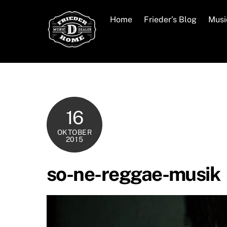
Skip
to
Home
Frieder’s Blog
Musi
content
16
OKTOBER
2015
so-ne-reggae-musik