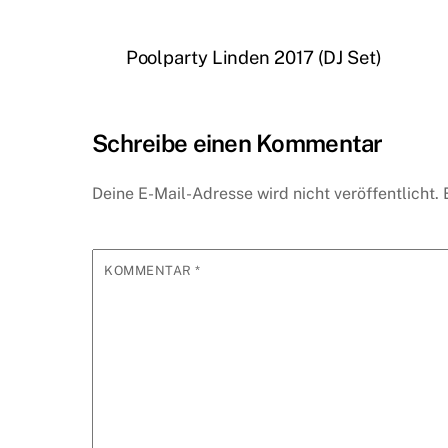
ri
ri
m
h
a
w
u
nt
nt
nt
ai
at
c
itt
m
er
Poolparty Linden 2017 (DJ Set)
Fr
l
s
e
er
bl
e
ie
A
b
r
st
n
p
o
Schreibe einen Kommentar
dl
p
o
y
k
Deine E-Mail-Adresse wird nicht veröffentlicht.
KOMMENTAR
*