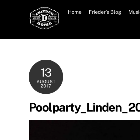
Skip
to
Home
Frieder’s Blog
Musi
content
13
AUGUST
2017
Poolparty_Linden_20