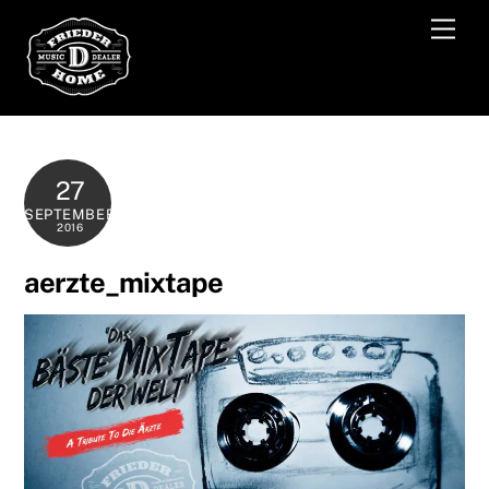
Skip
Men
to
content
27
SEPTEMBER
2016
aerzte_mixtape