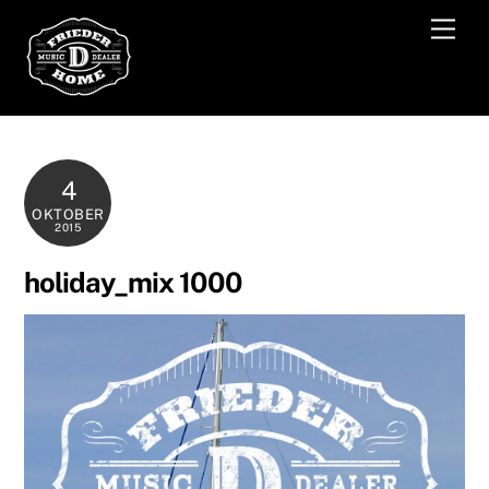
Skip
Men
to
content
4
OKTOBER
2015
holiday_mix 1000