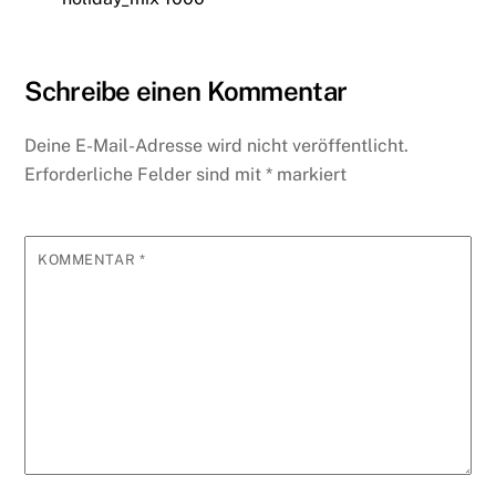
ie
A
b
r
st
dI
o
n
di
n
p
o
n
ar
ot
t
dl
p
o
d
e
Schreibe einen Kommentar
y
k
Deine E-Mail-Adresse wird nicht veröffentlicht.
Erforderliche Felder sind mit
*
markiert
KOMMENTAR
*