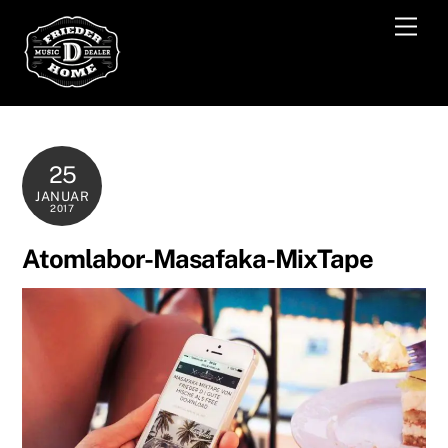
Skip
Men
to
content
25
JANUAR
2017
Atomlabor-Masafaka-MixTape