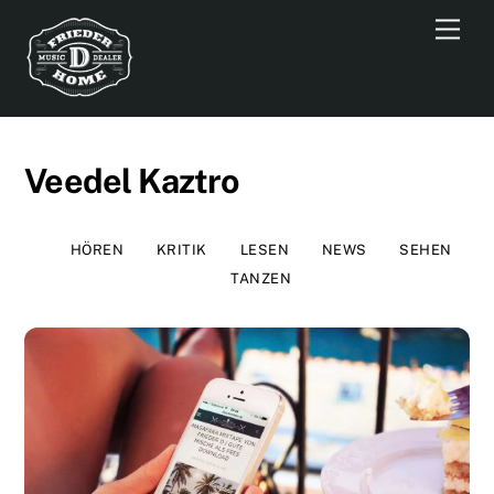
Skip
Men
to
content
Veedel Kaztro
HÖREN
KRITIK
LESEN
NEWS
SEHEN
TANZEN