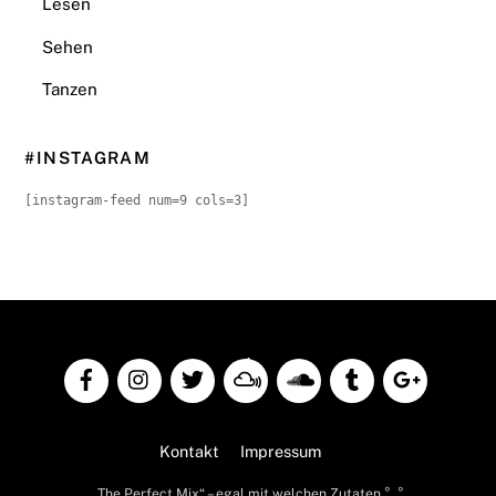
Lesen
Sehen
Tanzen
#INSTAGRAM
[instagram-feed num=9 cols=3]
Back
To
Top
Kontakt
Impressum
„The Perfect Mix“ – egal mit welchen Zutaten °_°