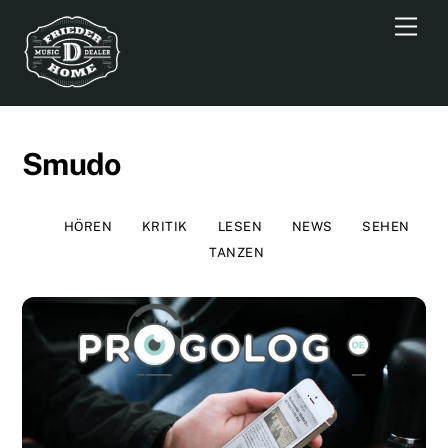
Skip
Men
to
content
Smudo
HÖREN
KRITIK
LESEN
NEWS
SEHEN
TANZEN