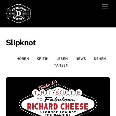
Skip
Men
to
content
Slipknot
HÖREN
KRITIK
LESEN
NEWS
SEHEN
TANZEN