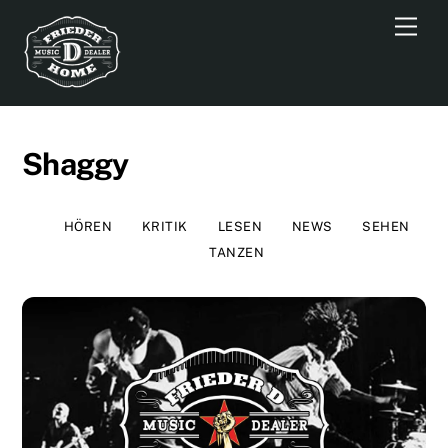
Skip
Men
to
content
Shaggy
HÖREN
KRITIK
LESEN
NEWS
SEHEN
TANZEN