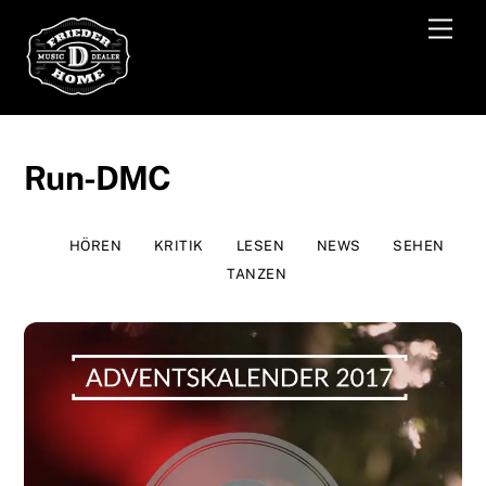
Skip
Men
to
content
Run-DMC
HÖREN
KRITIK
LESEN
NEWS
SEHEN
TANZEN