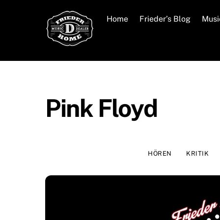
Skip
to
Home
Frieder’s Blog
Musi
content
Pink Floyd
HÖREN
KRITIK