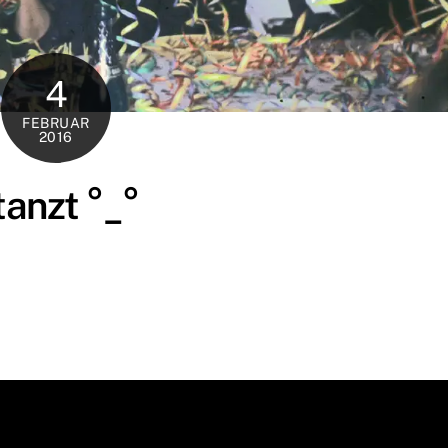
4
FEBRUAR
2016
anzt °_°