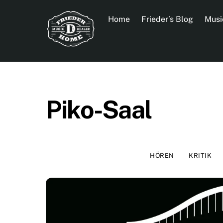
Skip
to
Home
Frieder’s Blog
Musi
content
Piko-Saal
HÖREN
KRITIK