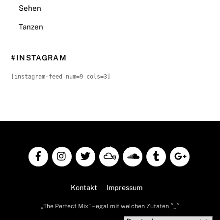
Sehen
Tanzen
#INSTAGRAM
[instagram-feed num=9 cols=3]
Back
To
Top
Kontakt
Impressum
„The Perfect Mix“ – egal mit welchen Zutaten °_°