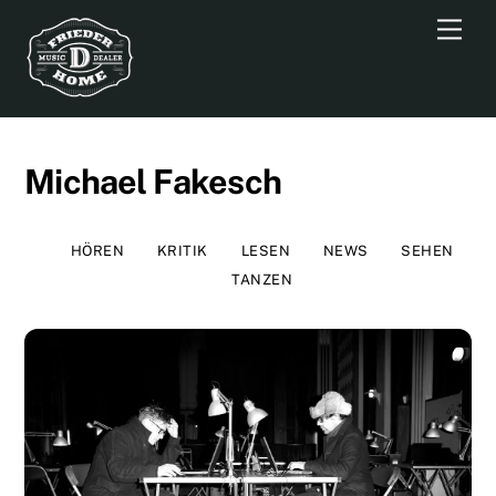
Skip
Men
to
content
Michael Fakesch
HÖREN
KRITIK
LESEN
NEWS
SEHEN
TANZEN