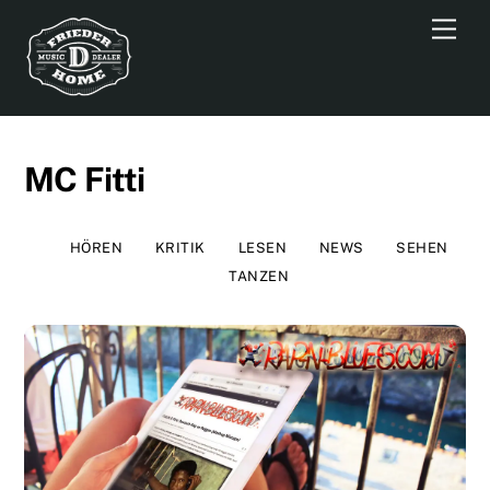
Skip
Men
to
content
MC Fitti
HÖREN
KRITIK
LESEN
NEWS
SEHEN
TANZEN