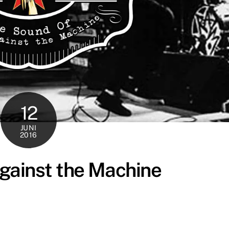
12
JUNI
2016
gainst the Machine