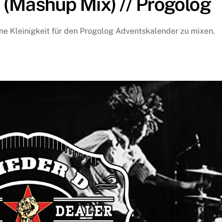
t (Mashup Mix) // Progolog
ine Kleinigkeit für den Progolog Adventskalender zu mixen.