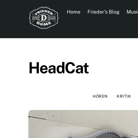
Skip
to
Home
Frieder’s Blog
Musi
content
HeadCat
HÖREN
KRITIK