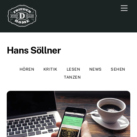
Skip
Men
to
content
Hans Söllner
HÖREN
KRITIK
LESEN
NEWS
SEHEN
TANZEN