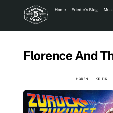
Skip
to
Home
Frieder’s Blog
Musi
content
Florence And T
HÖREN
KRITIK