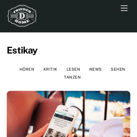
Skip
Men
to
content
Estikay
HÖREN
KRITIK
LESEN
NEWS
SEHEN
TANZEN