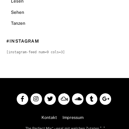
Lesen
Sehen
Tanzen
#INSTAGRAM
[instagram-feed num=9 cols=3]
Back
To
Top
Kontakt
Impressum
„The Perfect Mix“ – egal mit welchen Zutaten °_°