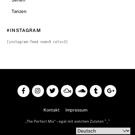
Tanzen
#INSTAGRAM
[instagram-feed num=9 cols=3]
Back
To
Top
Kontakt
Impressum
„The Perfect Mix“ – egal mit welchen Zutaten °_°