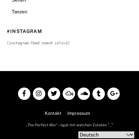
Tanzen
#INSTAGRAM
[instagram-feed num=9 cols=3]
Back
To
Top
Kontakt
Impressum
„The Perfect Mix“ – egal mit welchen Zutaten °_°