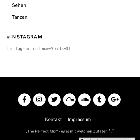
Sehen
Tanzen
#INSTAGRAM
[instagram-feed num=9 cols=3]
Back
To
Top
Kontakt
Impressum
„The Perfect Mix“ – egal mit welchen Zutaten °_°