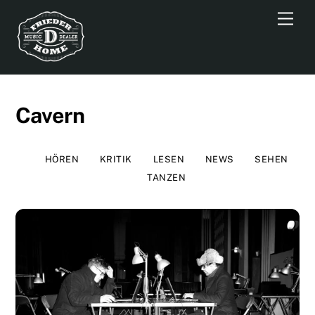
Skip
Men
to
content
Cavern
HÖREN
KRITIK
LESEN
NEWS
SEHEN
TANZEN