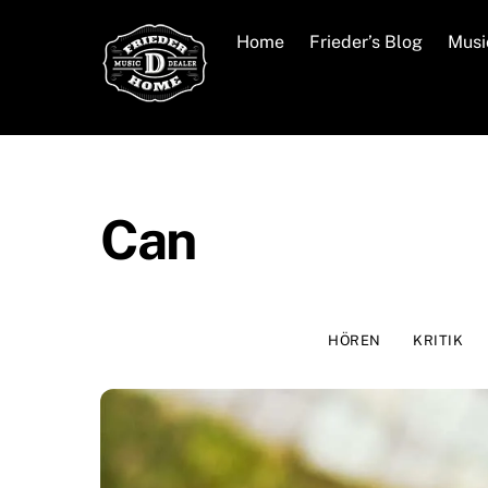
Skip
to
Home
Frieder’s Blog
Musi
content
Can
HÖREN
KRITIK