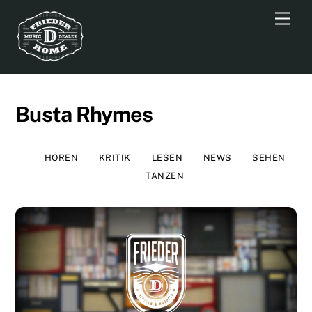
Skip
Men
to
content
Busta Rhymes
HÖREN
KRITIK
LESEN
NEWS
SEHEN
TANZEN