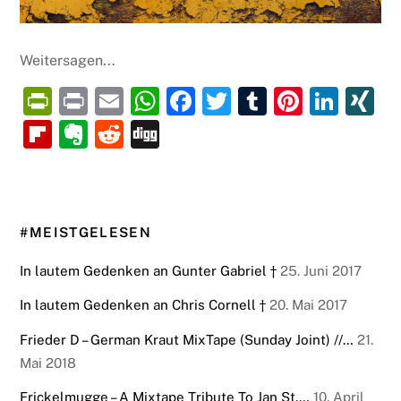
Weitersagen...
P
P
E
W
F
T
T
Pi
Li
X
ri
ri
m
h
a
w
u
nt
n
N
Fl
E
R
Di
nt
nt
ai
at
c
itt
m
er
k
G
ip
v
e
g
Fr
l
s
e
er
bl
e
e
b
er
d
g
ie
A
b
r
st
dI
o
n
di
#MEISTGELESEN
n
p
o
n
ar
ot
t
dl
p
o
d
e
In lautem Gedenken an Gunter Gabriel †
25. Juni 2017
y
k
In lautem Gedenken an Chris Cornell †
20. Mai 2017
Frieder D – German Kraut MixTape (Sunday Joint) //…
21.
Mai 2018
Frickelmugge – A Mixtape Tribute To Jan St.…
10. April