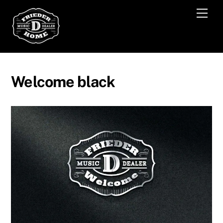
Skip
Men
to
content
Welcome black